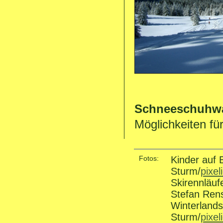
Schneeschuhw
Möglichkeiten fü
Fotos:
Kinder auf 
Sturm/
pixel
Skirennläuf
Stefan Rens
Winterland
Sturm/
pixel