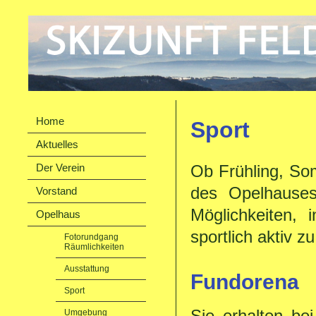
Home
Sport
Aktuelles
Ob Frühling, So
Der Verein
des Opelhauses 
Vorstand
Möglichkeiten,
Opelhaus
sportlich aktiv zu
Fotorundgang
Räumlichkeiten
Ausstattung
Fundorena
Sport
Sie erhalten be
Umgebung